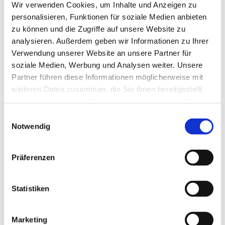
Schwerpunkte bei der Verwendung der
Wir verwenden Cookies, um Inhalte und Anzeigen zu
finanziellen Mittel beim
personalisieren, Funktionen für soziale Medien anbieten
Kirchenvorstand anzumelden
zu können und die Zugriffe auf unsere Website zu
analysieren. Außerdem geben wir Informationen zu Ihrer
Verwendung unserer Website an unsere Partner für
Unserem Pfarreirat gehören als stimmberechtigte
soziale Medien, Werbung und Analysen weiter. Unsere
Mitglieder an:
Partner führen diese Informationen möglicherweise mit
weiteren Daten zusammen, die Sie ihnen bereitgestellt
haben oder die sie im Rahmen Ihrer Nutzung der Dienste
der Pfarrer
gesammelt haben.
vier direkt gewählte Mitglieder
E
Notwendig
zwei Vertreter jedes zur Pfarrei
i
gehörenden Gemeinderats
n
zwei von den Gemeinderäten entsandte
w
Präferenzen
Jugendvertreter
i
ein Mitglied des Kirchenvorstands
l
der Verwaltungsleiter der Pfarrei
l
Statistiken
2 Vertreter der Orte kirchlichen Lebens
i
(Flughafenseelsorge und Caritas)
g
Marketing
u