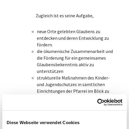
Zugleich ist es seine Aufgabe,
neue Orte gelebten Glaubens zu
entdecken und deren Entwicklung zu
fördern.
die ökumenische Zusammenarbeit und
die Förderung für ein gemeinsames
Glaubensbekenntnis aktiv zu
unterstützen
strukturelle Maßnahmen des Kinder-
und Jugendschutzes in sämtlichen
Einrichtungen der Pfarrei im Blick zu
haben
die diözesanen Rechtsvorschriften für
die Prävention vor sexualisierter
Gewalt umzusetzen und ein Konzept zu
Diese Webseite verwendet Cookies
erstellen