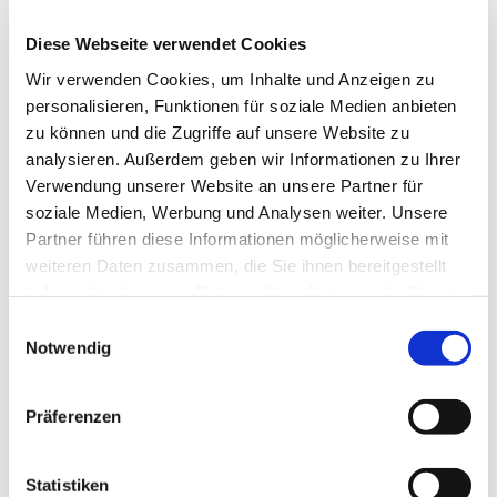
Diese Webseite verwendet Cookies
Wir verwenden Cookies, um Inhalte und Anzeigen zu
personalisieren, Funktionen für soziale Medien anbieten
zu können und die Zugriffe auf unsere Website zu
analysieren. Außerdem geben wir Informationen zu Ihrer
Gönnen Sie sich eine Auszeit in
Verwendung unserer Website an unsere Partner für
soziale Medien, Werbung und Analysen weiter. Unsere
St. Antonius
Partner führen diese Informationen möglicherweise mit
weiteren Daten zusammen, die Sie ihnen bereitgestellt
haben oder die sie im Rahmen Ihrer Nutzung der Dienste
Offene Kirche immer mittwochs 15.00 -
gesammelt haben.
E
18.00 Uhr
Notwendig
i
n
w
Präferenzen
i
l
l
Statistiken