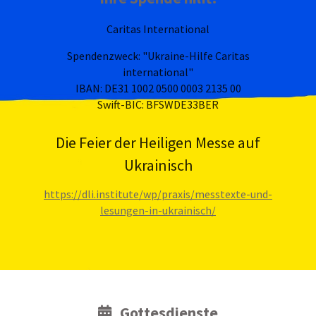
Caritas International
Spendenzweck: "Ukraine-Hilfe Caritas
international"
IBAN: DE31 1002 0500 0003 2135 00
Swift-BIC: BFSWDE33BER
Die Feier der Heiligen Messe auf
Ukrainisch
https://dli.institute/wp/praxis/messtexte-und-
lesungen-in-ukrainisch/
Gottesdienste
