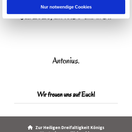
l
Nur notwendige Cookies
Juli 2026, um 10.30 Uhr in St.
Antonius.
Wir freuen uns auf Euch!
Zur Heiligen Dreifaltigkeit Königs
