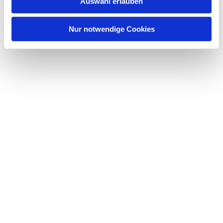
Auswahl erlauben
a
h
l
Nur notwendige Cookies