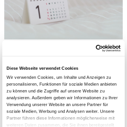
Dienstag, 1. September 2026, 15:00 -
Diese Webseite verwendet Cookies
18:00 Uhr
Wir verwenden Cookies, um Inhalte und Anzeigen zu
personalisieren, Funktionen für soziale Medien anbieten
St. Antonius, Eichwalde, Wusterhausener
zu können und die Zugriffe auf unsere Website zu
Straße 33, 15732 Eichwalde
analysieren. Außerdem geben wir Informationen zu Ihrer
Verwendung unserer Website an unsere Partner für
soziale Medien, Werbung und Analysen weiter. Unsere
Partner führen diese Informationen möglicherweise mit
weiteren Daten zusammen, die Sie ihnen bereitgestellt