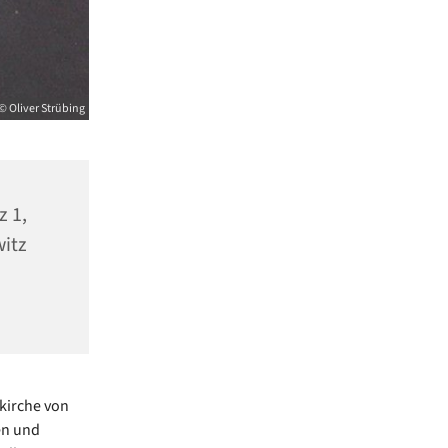
© Oliver Strübing
z 1,
itz
fkirche von
en und