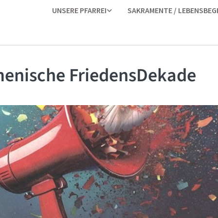
UNSERE PFARREI
SAKRAMENTE / LEBENSBEG
enische FriedensDekade