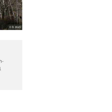
© B. Wahl
h-
1