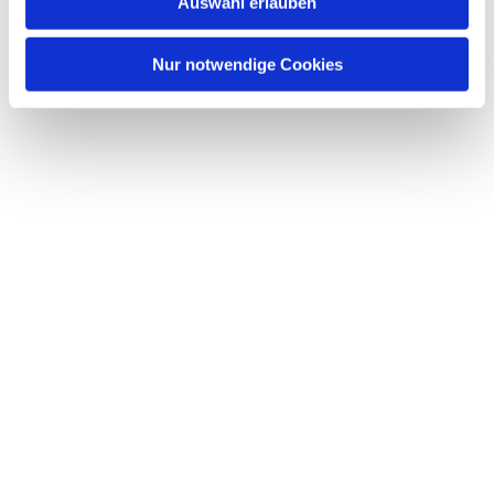
Auswahl erlauben
a
h
l
Nur notwendige Cookies