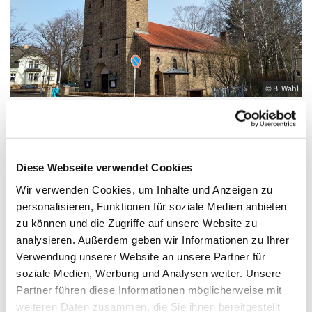
© B. Wahl
Dienstag, 16. März 2027, 08:30 Uhr
Diese Webseite verwendet Cookies
Wir verwenden Cookies, um Inhalte und Anzeigen zu
St. Elisabeth, Königs Wusterhausen,
personalisieren, Funktionen für soziale Medien anbieten
Friedrich-Engels-Straße 23, 15711 Königs
zu können und die Zugriffe auf unsere Website zu
Wusterhausen
analysieren. Außerdem geben wir Informationen zu Ihrer
Verwendung unserer Website an unsere Partner für
soziale Medien, Werbung und Analysen weiter. Unsere
Partner führen diese Informationen möglicherweise mit
weiteren Daten zusammen, die Sie ihnen bereitgestellt