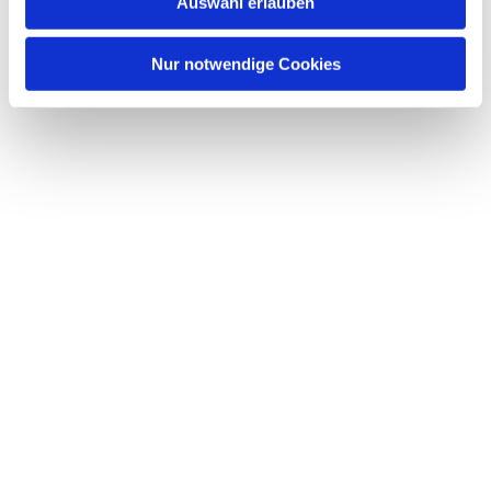
Auswahl erlauben
a
h
l
Nur notwendige Cookies