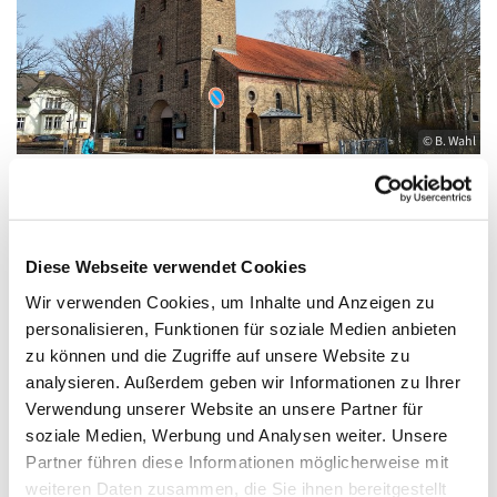
© B. Wahl
Dienstag, 16. Februar 2027, 08:30 Uhr
Diese Webseite verwendet Cookies
Wir verwenden Cookies, um Inhalte und Anzeigen zu
St. Elisabeth, Königs Wusterhausen,
personalisieren, Funktionen für soziale Medien anbieten
Friedrich-Engels-Straße 23, 15711 Königs
zu können und die Zugriffe auf unsere Website zu
Wusterhausen
analysieren. Außerdem geben wir Informationen zu Ihrer
Verwendung unserer Website an unsere Partner für
soziale Medien, Werbung und Analysen weiter. Unsere
Partner führen diese Informationen möglicherweise mit
weiteren Daten zusammen, die Sie ihnen bereitgestellt