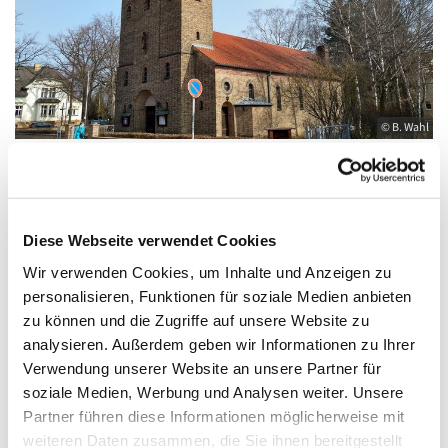
© B. Wahl
Dienstag, 26. Januar 2027, 08:30 Uhr
Diese Webseite verwendet Cookies
Wir verwenden Cookies, um Inhalte und Anzeigen zu
St. Elisabeth, Königs Wusterhausen,
personalisieren, Funktionen für soziale Medien anbieten
Friedrich-Engels-Straße 23, 15711 Königs
zu können und die Zugriffe auf unsere Website zu
Wusterhausen
analysieren. Außerdem geben wir Informationen zu Ihrer
Verwendung unserer Website an unsere Partner für
soziale Medien, Werbung und Analysen weiter. Unsere
Partner führen diese Informationen möglicherweise mit
weiteren Daten zusammen, die Sie ihnen bereitgestellt