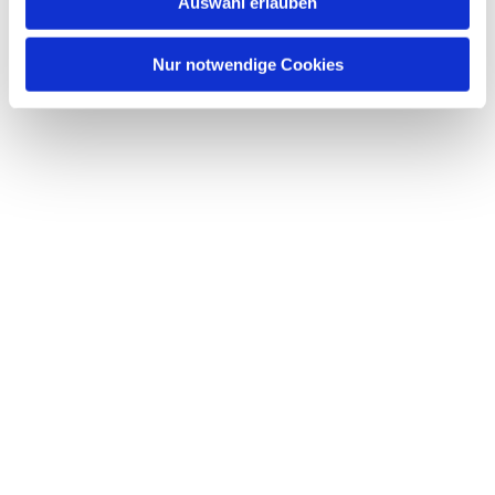
Auswahl erlauben
a
h
l
Nur notwendige Cookies