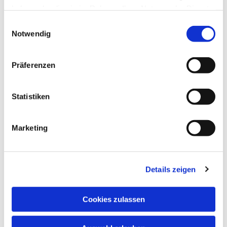
haben oder die sie im Rahmen Ihrer Nutzung der Dienste
gesammelt haben.
E
Notwendig
i
n
w
Präferenzen
i
l
l
Statistiken
i
g
Marketing
u
n
g
Details zeigen
s
a
u
Cookies zulassen
Dies könnte Sie auch interessieren
s
w