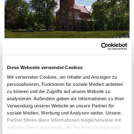
© B. Wahl
Diese Webseite verwendet Cookies
Samstag, 15. August 2026, 09:00 Uhr
Wir verwenden Cookies, um Inhalte und Anzeigen zu
personalisieren, Funktionen für soziale Medien anbieten
St. Antonius, Eichwalde, Romanus Platz,
zu können und die Zugriffe auf unsere Website zu
15732 Eichwalde
analysieren. Außerdem geben wir Informationen zu Ihrer
Verwendung unserer Website an unsere Partner für
soziale Medien, Werbung und Analysen weiter. Unsere
Partner führen diese Informationen möglicherweise mit
weiteren Daten zusammen, die Sie ihnen bereitgestellt