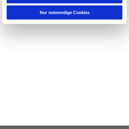
h
l
Nur notwendige Cookies