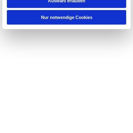
Auswahl erlauben
a
h
l
Nur notwendige Cookies