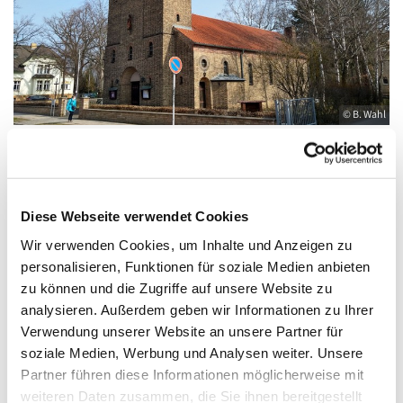
© B. Wahl
Freitag, 28. Januar 2028, 08:30 - 09:30 Uhr
Diese Webseite verwendet Cookies
Wir verwenden Cookies, um Inhalte und Anzeigen zu
St. Elisabeth, Königs Wusterhausen,
personalisieren, Funktionen für soziale Medien anbieten
Friedrich-Engels-Straße 23, 15711 Königs
zu können und die Zugriffe auf unsere Website zu
Wusterhausen
analysieren. Außerdem geben wir Informationen zu Ihrer
Verwendung unserer Website an unsere Partner für
soziale Medien, Werbung und Analysen weiter. Unsere
Partner führen diese Informationen möglicherweise mit
weiteren Daten zusammen, die Sie ihnen bereitgestellt