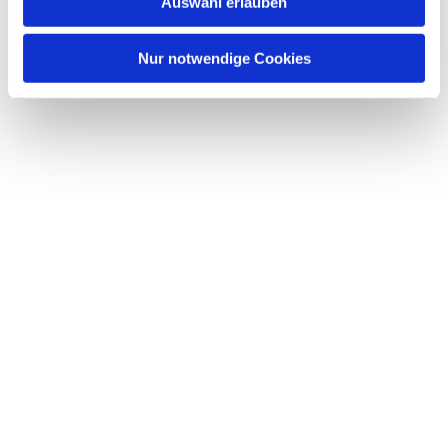
Auswahl erlauben
a
h
l
Nur notwendige Cookies