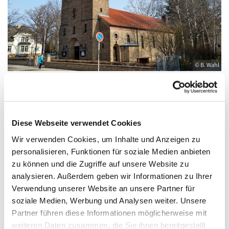
© B. Wahl
Freitag, 30. Juli 2027, 08:30 - 09:30 Uhr
Diese Webseite verwendet Cookies
Wir verwenden Cookies, um Inhalte und Anzeigen zu
St. Elisabeth, Königs Wusterhausen,
personalisieren, Funktionen für soziale Medien anbieten
Friedrich-Engels-Straße 23, 15711 Königs
zu können und die Zugriffe auf unsere Website zu
Wusterhausen
analysieren. Außerdem geben wir Informationen zu Ihrer
Verwendung unserer Website an unsere Partner für
soziale Medien, Werbung und Analysen weiter. Unsere
Partner führen diese Informationen möglicherweise mit
weiteren Daten zusammen, die Sie ihnen bereitgestellt