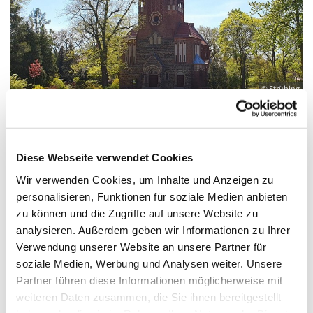
© Strübing
Diese Webseite verwendet Cookies
Sonntag, 27. Juni 2027, 09:00 - 10:00 Uhr
Wir verwenden Cookies, um Inhalte und Anzeigen zu
personalisieren, Funktionen für soziale Medien anbieten
St. Antonius, Eichwalde, Romanus Platz,
zu können und die Zugriffe auf unsere Website zu
15732 Eichwalde
analysieren. Außerdem geben wir Informationen zu Ihrer
Verwendung unserer Website an unsere Partner für
soziale Medien, Werbung und Analysen weiter. Unsere
Partner führen diese Informationen möglicherweise mit
weiteren Daten zusammen, die Sie ihnen bereitgestellt