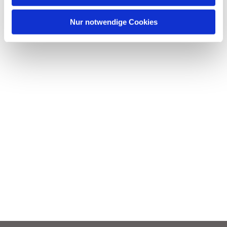
h
l
Nur notwendige Cookies