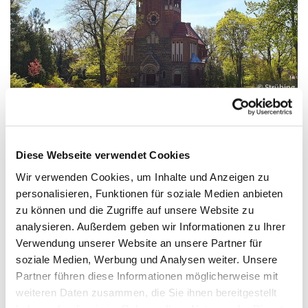
© Strübing
Diese Webseite verwendet Cookies
Mittwoch, 9. Juni 2027, 09:00 - 10:00 Uhr
Wir verwenden Cookies, um Inhalte und Anzeigen zu
personalisieren, Funktionen für soziale Medien anbieten
St. Antonius, Eichwalde, Romanus Platz,
zu können und die Zugriffe auf unsere Website zu
15732 Eichwalde
analysieren. Außerdem geben wir Informationen zu Ihrer
Verwendung unserer Website an unsere Partner für
soziale Medien, Werbung und Analysen weiter. Unsere
Partner führen diese Informationen möglicherweise mit
weiteren Daten zusammen, die Sie ihnen bereitgestellt