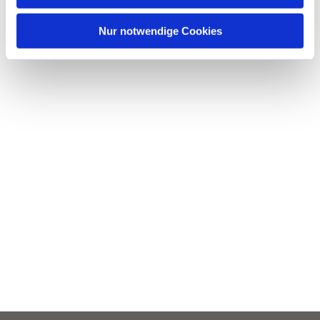
h
l
Nur notwendige Cookies