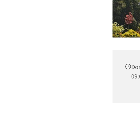
Don
09: