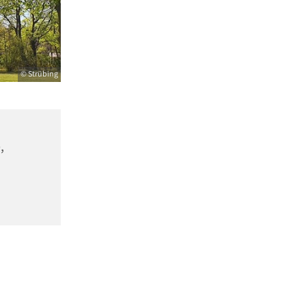
© Strübing
,