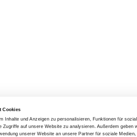
t Cookies
 Inhalte und Anzeigen zu personalisieren, Funktionen für sozia
e Zugriffe auf unsere Website zu analysieren. Außerdem geben w
Zur Heiligen Dreifaltigkeit Königs Wusterhausen/Eichwalde

rwendung unserer Website an unsere Partner für soziale Medien