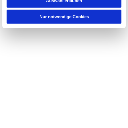
Auswahl erlauben
a
h
l
Nur notwendige Cookies