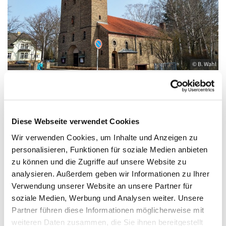
© B. Wahl
Samstag, 18. September 2027, 18:00 Uhr
Diese Webseite verwendet Cookies
Wir verwenden Cookies, um Inhalte und Anzeigen zu
St. Elisabeth, Königs Wusterhausen,
personalisieren, Funktionen für soziale Medien anbieten
Friedrich-Engels-Straße 23, 15711 Königs
zu können und die Zugriffe auf unsere Website zu
Wusterhausen
analysieren. Außerdem geben wir Informationen zu Ihrer
Verwendung unserer Website an unsere Partner für
soziale Medien, Werbung und Analysen weiter. Unsere
Partner führen diese Informationen möglicherweise mit
weiteren Daten zusammen, die Sie ihnen bereitgestellt