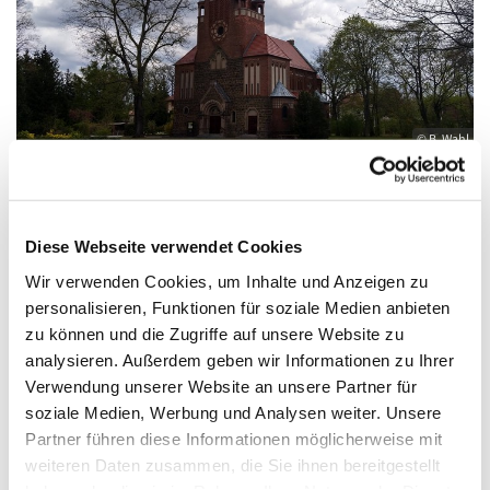
© B. Wahl
Diese Webseite verwendet Cookies
Samstag, 11. Juli 2026, 18:00 Uhr
Wir verwenden Cookies, um Inhalte und Anzeigen zu
personalisieren, Funktionen für soziale Medien anbieten
St. Antonius, Eichwalde, Romanus Platz,
zu können und die Zugriffe auf unsere Website zu
15732 Eichwalde
analysieren. Außerdem geben wir Informationen zu Ihrer
Verwendung unserer Website an unsere Partner für
soziale Medien, Werbung und Analysen weiter. Unsere
Partner führen diese Informationen möglicherweise mit
weiteren Daten zusammen, die Sie ihnen bereitgestellt