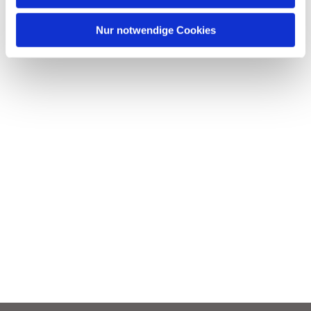
h
l
Nur notwendige Cookies