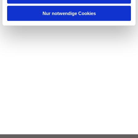
h
l
Nur notwendige Cookies