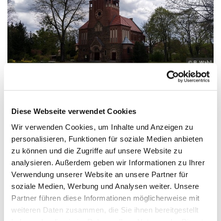
© B. Wahl
Diese Webseite verwendet Cookies
Samstag, 10. Oktober 2026, 18:00 Uhr
Wir verwenden Cookies, um Inhalte und Anzeigen zu
personalisieren, Funktionen für soziale Medien anbieten
St. Antonius, Eichwalde, Romanus Platz,
zu können und die Zugriffe auf unsere Website zu
15732 Eichwalde
analysieren. Außerdem geben wir Informationen zu Ihrer
Verwendung unserer Website an unsere Partner für
soziale Medien, Werbung und Analysen weiter. Unsere
Partner führen diese Informationen möglicherweise mit
weiteren Daten zusammen, die Sie ihnen bereitgestellt