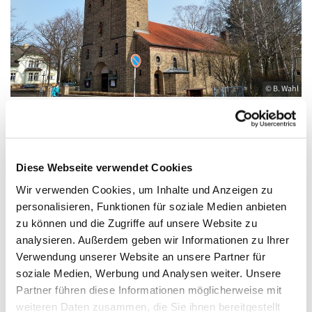
© B. Wahl
Samstag, 14. November 2026, 18:00 Uhr
Diese Webseite verwendet Cookies
Wir verwenden Cookies, um Inhalte und Anzeigen zu
St. Elisabeth, Königs Wusterhausen,
personalisieren, Funktionen für soziale Medien anbieten
Friedrich-Engels-Straße 23, 15711 Königs
zu können und die Zugriffe auf unsere Website zu
Wusterhausen
analysieren. Außerdem geben wir Informationen zu Ihrer
Verwendung unserer Website an unsere Partner für
soziale Medien, Werbung und Analysen weiter. Unsere
Partner führen diese Informationen möglicherweise mit
weiteren Daten zusammen, die Sie ihnen bereitgestellt