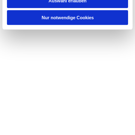
Auswahl erlauben
a
h
l
Nur notwendige Cookies