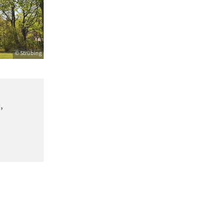
© Strübing
,