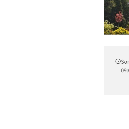
Son
09: