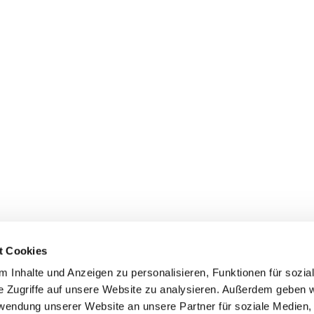
t Cookies
 Inhalte und Anzeigen zu personalisieren, Funktionen für sozia
e Zugriffe auf unsere Website zu analysieren. Außerdem geben w
Zur Heiligen Dreifaltigkeit Königs Wusterhausen/Eichwalde

rwendung unserer Website an unsere Partner für soziale Medien