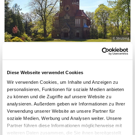
© Strübing
Mittwoch, 9. September 2026, 09:00 -
Diese Webseite verwendet Cookies
10:00 Uhr
Wir verwenden Cookies, um Inhalte und Anzeigen zu
personalisieren, Funktionen für soziale Medien anbieten
St. Antonius, Eichwalde, Romanus Platz,
zu können und die Zugriffe auf unsere Website zu
15732 Eichwalde
analysieren. Außerdem geben wir Informationen zu Ihrer
Verwendung unserer Website an unsere Partner für
soziale Medien, Werbung und Analysen weiter. Unsere
Partner führen diese Informationen möglicherweise mit
weiteren Daten zusammen, die Sie ihnen bereitgestellt