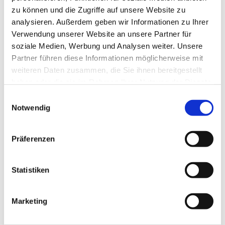
eingeladen. Wir treffen uns
jeden Abend um 19 Uhr i
n der
zu können und die Zugriffe auf unsere Website zu
Schmöckwitzer Kirche
, außer am Sonntag, 17.11. Die
analysieren. Außerdem geben wir Informationen zu Ihrer
Woche wird mit einem Regionalgottesdienst
am Bußtag,
Verwendung unserer Website an unsere Partner für
20.11., ebenfalls 19 Uhr,
in der Schmöckwitzer Kirche
soziale Medien, Werbung und Analysen weiter. Unsere
abgeschlossen.
Partner führen diese Informationen möglicherweise mit
weiteren Daten zusammen, die Sie ihnen bereitgestellt
Auch in diesem Jahr werden sich Mitglieder der
haben oder die sie im Rahmen Ihrer Nutzung der Dienste
katholischen und der evangelischen Kirche als auch der
gesammelt haben.
E
Adventistengemeinde Berlin an der thematischen
Notwendig
i
Gestaltung beteiligen.
n
w
Präferenzen
i
l
l
Statistiken
i
g
Marketing
u
n