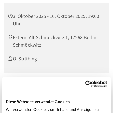
3. Oktober 2025 - 10. Oktober 2025, 19:00
Uhr
Extern, Alt-Schmöckwitz 1, 17268 Berlin-
Schmöckwitz
O. Strübing
Seien Sie herzlich zur Ökumenischen Friedenswoche der
Region 8 unseres Kirchenkreises zu dem Thema
„
Erzähl mir vom Frieden“
Diese Webseite verwendet Cookies
vom 13. bis 20.11.
Wir verwenden Cookies, um Inhalte und Anzeigen zu