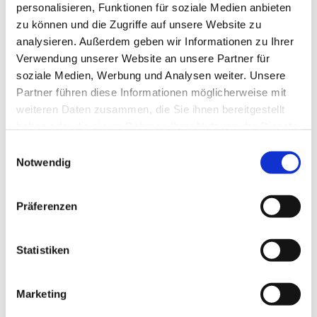
personalisieren, Funktionen für soziale Medien anbieten
eingeladen. Wir treffen uns
jeden Abend um 19 Uhr i
n der
zu können und die Zugriffe auf unsere Website zu
Schmöckwitzer Kirche
, außer am Sonntag, 17.11. Die
analysieren. Außerdem geben wir Informationen zu Ihrer
Woche wird mit einem Regionalgottesdienst
am Bußtag,
Verwendung unserer Website an unsere Partner für
20.11., ebenfalls 19 Uhr,
in der Schmöckwitzer Kirche
soziale Medien, Werbung und Analysen weiter. Unsere
abgeschlossen.
Partner führen diese Informationen möglicherweise mit
weiteren Daten zusammen, die Sie ihnen bereitgestellt
Auch in diesem Jahr werden sich Mitglieder der
haben oder die sie im Rahmen Ihrer Nutzung der Dienste
katholischen und der evangelischen Kirche als auch der
gesammelt haben.
E
Adventistengemeinde Berlin an der thematischen
Notwendig
i
Gestaltung beteiligen.
n
w
Präferenzen
i
l
l
Statistiken
i
g
Marketing
u