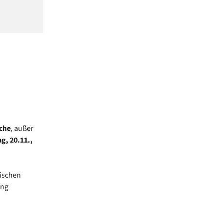
che
, außer
g, 20.11.,
lischen
ung