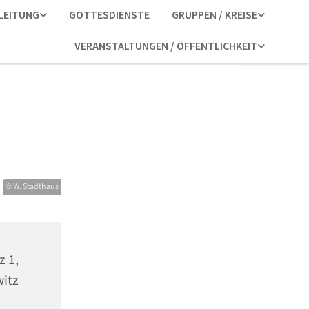
LEITUNG
GOTTESDIENSTE
GRUPPEN / KREISE
VERANSTALTUNGEN / ÖFFENTLICHKEIT
© W. Stadthaus
z 1,
itz