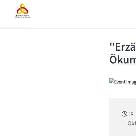
"Erzä
Ökum
18.
Okt