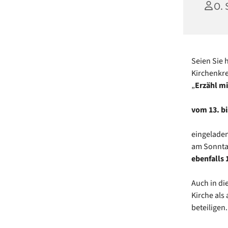
O. 
Seien Sie 
Kirchenkr
„
Erzähl m
vom 13. bi
eingeladen
am Sonntag
ebenfalls 
Auch in di
Kirche als
beteiligen.