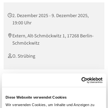
2. Dezember 2025 - 9. Dezember 2025,
19:00 Uhr
Extern, Alt-Schmöckwitz 1, 17268 Berlin-
Schmöckwitz
O. Strübing
Seien Sie herzlich zur Ökumenischen Friedenswoche der
Region 8 unseres Kirchenkreises zu dem Thema
„
Erzähl mir vom Frieden“
Diese Webseite verwendet Cookies
vom 13. bis 20.11.
Wir verwenden Cookies, um Inhalte und Anzeigen zu