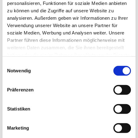
personalisieren, Funktionen für soziale Medien anbieten
eingeladen. Wir treffen uns
jeden Abend um 19 Uhr i
n der
zu können und die Zugriffe auf unsere Website zu
Schmöckwitzer Kirche
, außer am Sonntag, 17.11. Die
analysieren. Außerdem geben wir Informationen zu Ihrer
Woche wird mit einem Regionalgottesdienst
am Bußtag,
Verwendung unserer Website an unsere Partner für
20.11., ebenfalls 19 Uhr,
in der Schmöckwitzer Kirche
soziale Medien, Werbung und Analysen weiter. Unsere
abgeschlossen.
Partner führen diese Informationen möglicherweise mit
weiteren Daten zusammen, die Sie ihnen bereitgestellt
Auch in diesem Jahr werden sich Mitglieder der
haben oder die sie im Rahmen Ihrer Nutzung der Dienste
katholischen und der evangelischen Kirche als auch der
gesammelt haben.
E
Adventistengemeinde Berlin an der thematischen
Notwendig
i
Gestaltung beteiligen.
n
w
Präferenzen
i
l
l
Statistiken
i
g
Marketing
u