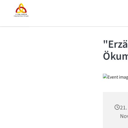
"Erzä
Ökum
21.
Nov