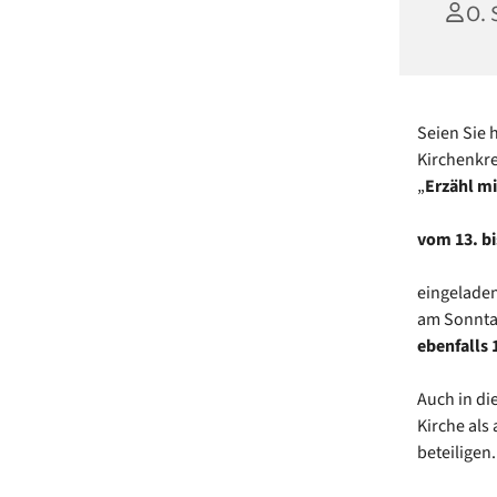
O. 
Seien Sie 
Kirchenkr
„
Erzähl m
vom 13. bi
eingeladen
am Sonntag
ebenfalls 
Auch in di
Kirche als
beteiligen.