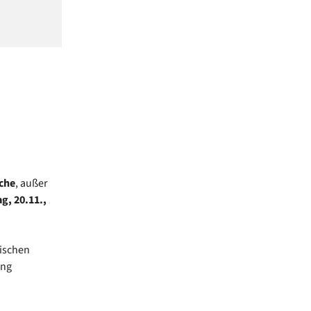
che
, außer
g, 20.11.,
lischen
ung